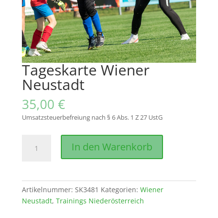
Tageskarte Wiener
Neustadt
35,00
€
Umsatzsteuerbefreiung nach § 6 Abs. 1 Z 27 UstG
Tageskarte
In den Warenkorb
Wiener
Neustadt
Menge
Artikelnummer:
SK3481
Kategorien:
Wiener
Neustadt
,
Trainings Niederösterreich