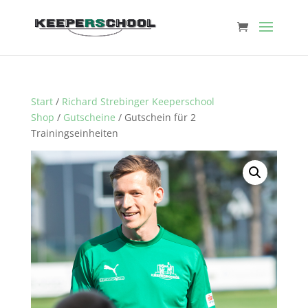
Start
/
Richard Strebinger Keeperschool
Shop
/
Gutscheine
/ Gutschein für 2
Trainingseinheiten