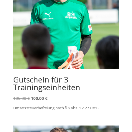
Gutschein für 3
Trainingseinheiten
Ursprünglicher
Aktueller
105,00
€
100,00
€
Preis
Preis
Umsatzsteuerbefreiung nach § 6 Abs. 1 Z 27 UstG
war:
ist:
105,00 €
100,00 €.