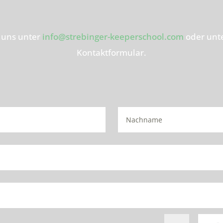
 uns unter
info@strebinger-keeperschool.com
oder unt
Kontaktformular.