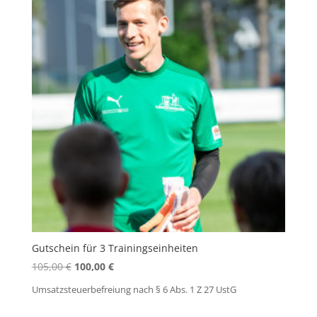
Gutschein für 3 Trainingseinheiten
Ursprünglicher
Aktueller
105,00
€
100,00
€
Preis
Preis
Umsatzsteuerbefreiung nach § 6 Abs. 1 Z 27 UstG
war:
ist:
105,00 €
100,00 €.