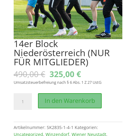
14er Block
Niederösterreich (NUR
FÜR MITGLIEDER)
Ursprünglicher
Aktueller
490,00
€
325,00
€
Preis
Preis
Umsatzsteuerbefreiung nach § 6 Abs. 1 Z 27 UstG
war:
ist:
490,00 €
325,00 €.
14er
In den Warenkorb
Block
Niederösterreich
(NUR
FÜR
Artikelnummer:
SK2835-1-4-1
Kategorien:
MITGLIEDER)
Uncategorized
,
Winzendorf
,
Wiener Neustadt
,