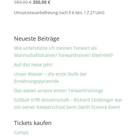
Ursprünglicher
Aktueller
380,00
€
350,00
€
Preis
Preis
Umsatzsteuerbefreiung nach § 6 Abs. 1 Z 27 UstG
war:
ist:
380,00 €
350,00 €.
Neueste Beiträge
Wie unterstütze ich meinen Torwart als
Mannschaftstrainer/ Torwarttrainer/ Elternteil?
Auf das neue Jahr!
Unser Wasser – die erste Stufe der
Ernährungspyramide
Das waren unsere ersten Torwarttrainings
Fußball trifft Wissenschaft – Richard Strebinger war
mit seiner Keeperschool beim Darth Science Event
Tickets kaufen
Camps