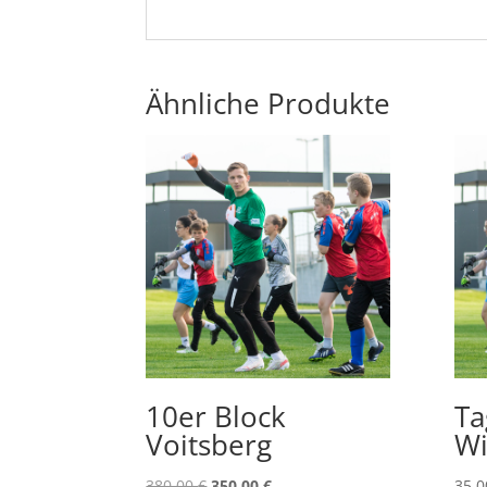
Ähnliche Produkte
10er Block
Ta
Voitsberg
Wi
Ursprünglicher
Aktueller
380,00
€
350,00
€
35,