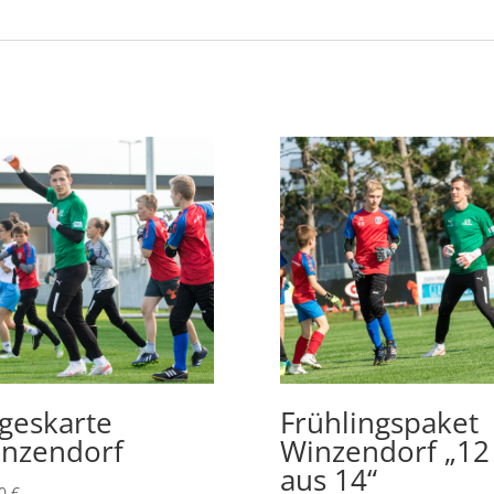
geskarte
Frühlingspaket
nzendorf
Winzendorf „12
aus 14“
00
€