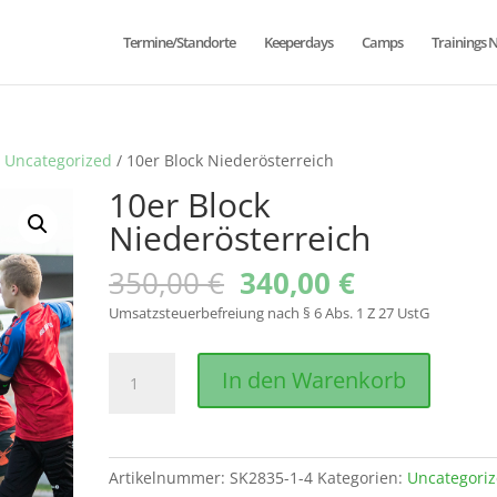
Termine/Standorte
Keeperdays
Camps
Trainings 
/
Uncategorized
/ 10er Block Niederösterreich
10er Block
Niederösterreich
Ursprünglicher
Aktueller
350,00
€
340,00
€
Preis
Preis
Umsatzsteuerbefreiung nach § 6 Abs. 1 Z 27 UstG
war:
ist:
350,00 €
340,00 €.
10er
In den Warenkorb
Block
Niederösterreich
Menge
Artikelnummer:
SK2835-1-4
Kategorien:
Uncategori