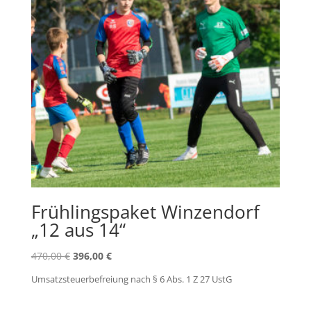
Frühlingspaket Winzendorf
„12 aus 14“
Ursprünglicher
Aktueller
470,00
€
396,00
€
Preis
Preis
Umsatzsteuerbefreiung nach § 6 Abs. 1 Z 27 UstG
war:
ist:
470,00 €
396,00 €.