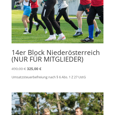
14er Block Niederösterreich
(NUR FÜR MITGLIEDER)
Ursprünglicher
Aktueller
490,00
€
325,00
€
Preis
Preis
Umsatzsteuerbefreiung nach § 6 Abs. 1 Z 27 UstG
war:
ist:
490,00 €
325,00 €.