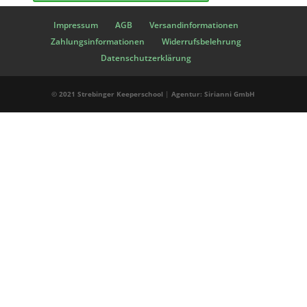
Impressum
AGB
Versandinformationen
Zahlungsinformationen
Widerrufsbelehrung
Datenschutzerklärung
© 2021 Strebinger Keeperschool
|
Agentur: Sirianni GmbH